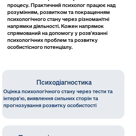
процесу. Практичний психолог працює над
інтеграцію сучасних та класичних
розумінням, розвитком та покращенням
підходів:
психологічного стану через різноманітні
Терапевтичні підходи:
напрямки діяльності. Кожен напрямок
● «Основи когнітивно-поведінкової терапії»
спрямований на допомогу у розв'язанні
(КПТ). 2023 р.
психологічних проблем та розвитку
особистісного потенціалу.
● «Психологічне консультування: використання
практичних аспектів теорії прив’язаності». 2023
р.
● «Основи психоаналізу» 2024 р.
Психодіагностика
Оцінка психологічного стану через тести та
● «Психоаналіз підлітків» 2023 р.
інтерв'ю, виявлення сильних сторін та
прогнозування розвитку особистості
Кризова та спеціалізована допомога:
● Спеціалізована програма «Психологічна
допомога військовим та їх родинам у дні війни.
Військова психологія» 2025 р.