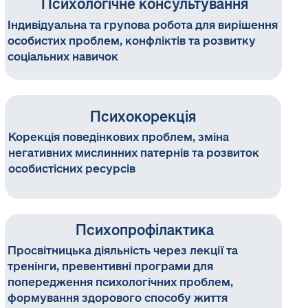
Психологічне консультування
● «Тренінг навичок психологічного
консультування» 2022 р.
Індивідуальна та групова робота для вирішення
● «Психологія ефективного спілкування» 2023
особистих проблем, конфліктів та розвитку
р.
соціальних навичок
Діагностика та розвиток:
● «Основи нейропсихології для
Психокорекція
психологів»2020 р.
● «Психодинамічна діагностика. Проективні
Корекція поведінкових проблем, зміна
методи». 2023 р.
негативних мислинних патернів та розвиток
● «НЛП-практик» 2019 р.
особистісних ресурсів
● «Арт-коучинг» 2024 р.
● «Основи сучасної психосоматики» 2024 р.
● «Пропедевтика психіатрії для психологів»
2025 р.
Психопрофілактика
Просвітницька діяльність через лекції та
Безперервний професійний розвиток:
тренінги, превентивні програми для
Активна учасниця численних фахових
попередження психологічних проблем,
конференцій, тренінгів та семінарів у сфері
формування здорового способу життя
психології, що гарантує використання