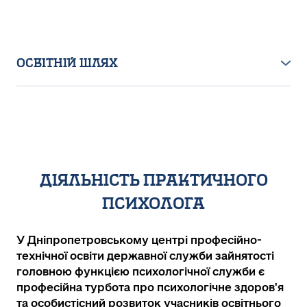
ОСВІТНІЙ ШЛЯХ
Для забезпечення якісної та актуальної
допомоги я постійно вдосконалюю свій
інструментарій та підвищую рівень кваліфікації:
Освіта:
діяльність практичного
●
Харківський національний університет
внутрішніх справ, диплом магістра,
психолога
спеціальність «Психологія», 2021 р.
У Дніпропетровському центрі професійно-
●
Національний юридичний університет ім.
технічної освіти державної служби зайнятості
Ярослава Мудрого, диплом спеціаліста,
головною функцією психологічної служби є
спеціальність «Правознавство», 2010 р.
професійна турбота про психологічне здоров'я
та особистісний розвиток учасників освітнього
Підвищення кваліфікації охоплює