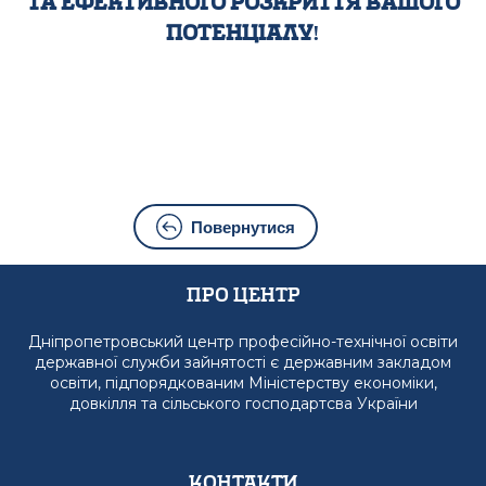
та ефективного розкриття вашого
потенціалу!
Повернутися
Про Центр
Дніпропетровський центр професійно-технічної освіти
державної служби зайнятості є державним закладом
освіти, підпорядкованим Міністерству економіки,
довкілля та сільського господартсва України
Контакти