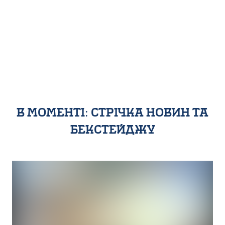
в моменті: стрічка новин та
бекстейджу