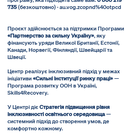
програму, яка підходить саме вам.
0 800 219
735
(безкоштовно) · au.vog.zcopnd%40otpcd
Проєкт здійснюється за підтримки Програми
«Партнерство за сильну Україну»
, яку
фінансують уряди Великої Британії, Естонії,
Канади, Норвегії, Фінляндії, Швейцарії та
Швеції.
Центр реалізує інклюзивний підхід у межах
ініціативи
«Сильні інституції ринку праці»
—
Програма розвитку ООН в Україні,
Skills4Recovery.
У Центрі діє
Стратегія підвищення рівня
інклюзивності освітнього середовища
—
системний підхід до створення умов, де
комфортно кожному.