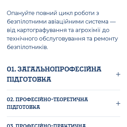
Опануйте повний цикл роботи з
безпілотними авіаційними система —
від картографування та агрохімії до
технічного обслуговування та ремонту
безпілотників.
01. Загальнопрофесійна
підготовка
● Цифрові технології та програмне
забезпечення
02. Професійно–теоретична
● Охорона праці та безпека життєдіяльності
підготовка
● Технології використання та обслуговування
БАС агропоромислового виробництва
03. Професійно-практична