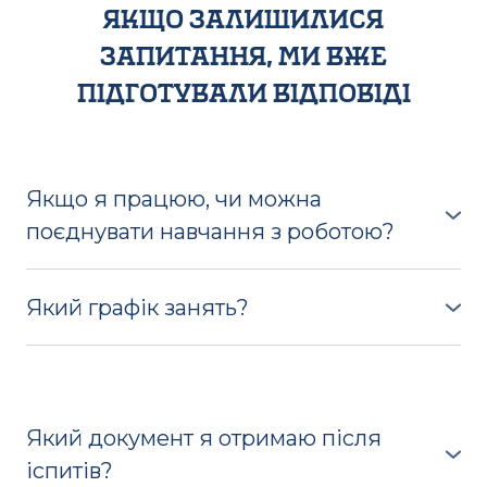
якщо залишилися
запитання, ми вже
підготували відповіді
Якщо я працюю, чи можна
поєднувати навчання з роботою?
Навчання проходить щоденно 5 днів на тиждень.
Оскільки теорія викладається дистанційно, ви
Який графік занять?
можете переглядати записи занять, проте
практичні заняття передбачають очної
Щоденно 5 днів на тиждень з 9:00 до 16:00, крім
присутності
вихідних
Який документ я отримаю після
іспитів?