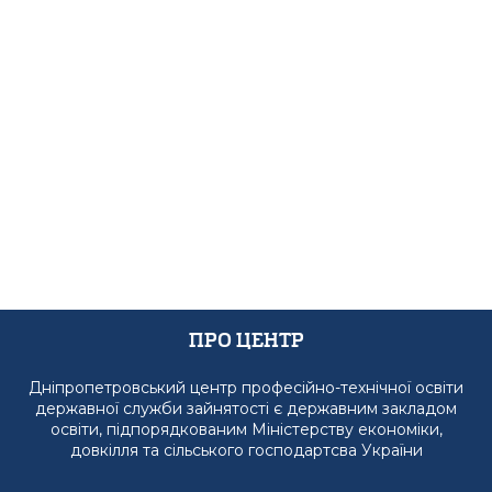
Про Центр
Дніпропетровський центр професійно-технічної освіти
державної служби зайнятості є державним закладом
освіти, підпорядкованим Міністерству економіки,
довкілля та сільського господартсва України