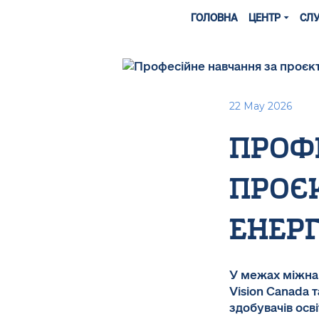
ГОЛОВНА
ЦЕНТР
СЛ
22 May 2026
проф
проєк
енер
У межах міжнар
Vision Canada 
здобувачів осв