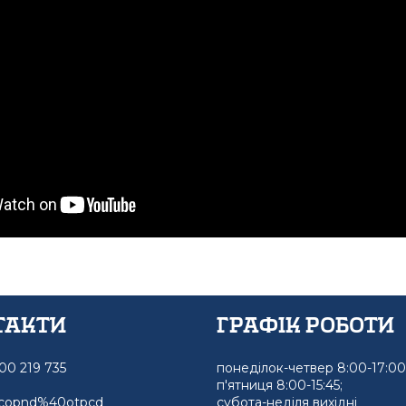
такти
графік роботи
800 219 735
понеділок-четвер 8:00-17:00
п'ятниця 8:00-15:45;
zcopnd%40otpcd
субота-неділя вихідні