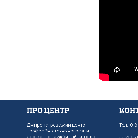
Про Центр
Кон
Дніпропетровський центр
Тел.: 0 
професійно-технічної освіти
державної служби зайнятості є
au.vog.