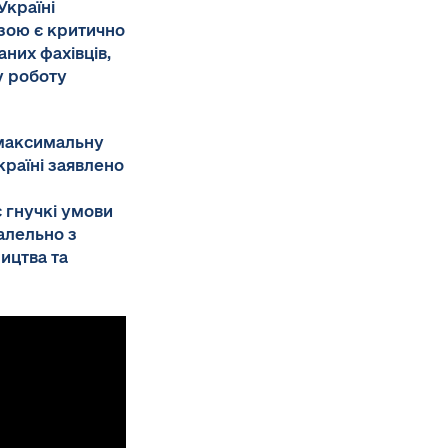
Україні
изою є критично
них фахівців,
у роботу
 максимальну
країні заявлено
 гнучкі умови
алельно з
ицтва та