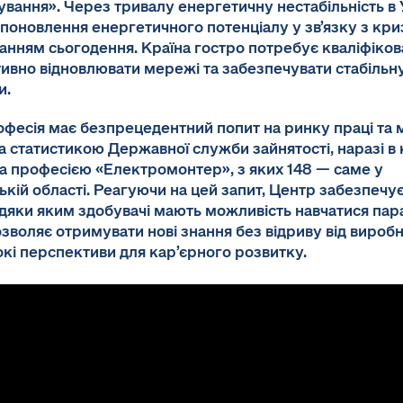
вання». Через тривалу енергетичну нестабільність в 
 поновлення енергетичного потенціалу у зв’язку з кр
нням сьогодення. Країна гостро потребує кваліфікова
ивно відновлювати мережі та забезпечувати стабільн
и.
офесія має безпрецедентний попит на ринку праці та
За статистикою Державної служби зайнятості, наразі в 
за професією «Електромонтер», з яких 148 — саме у
кій області. Реагуючи на цей запит, Центр забезпечує
вдяки яким здобувачі мають можливість навчатися пар
зволяє отримувати нові знання без відриву від виробн
кі перспективи для кар’єрного розвитку.