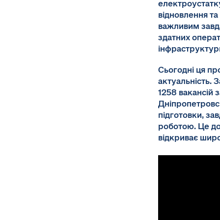
електроустатку
відновлення та
важливим завда
здатних операт
інфраструктур
Сьогодні ця пр
актуальність. 
1258 вакансій 
Дніпропетровсь
підготовки, за
роботою. Це до
відкриває широ