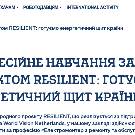
УХАЧАМ
РОБОТОДАВЦЯМ
INTERNATIONAL ACTIVITY
есійне навчання за
том resilient: гот
гетичний щит країн
одного проєкту RESILIENT, що реалізується за підт
та World Vision Netherlands, у нашому закладі здійснює
іти за професією «Електромонтер з ремонту та обслу