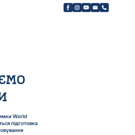
уємо
и
римки World
ться підготовка
говування