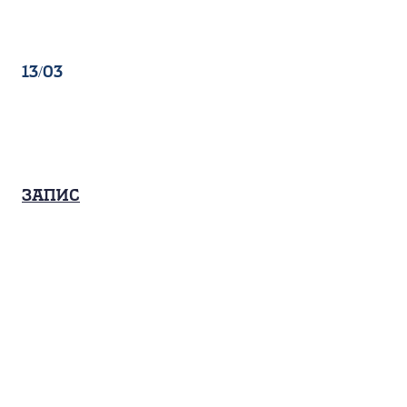
13/03
Запис