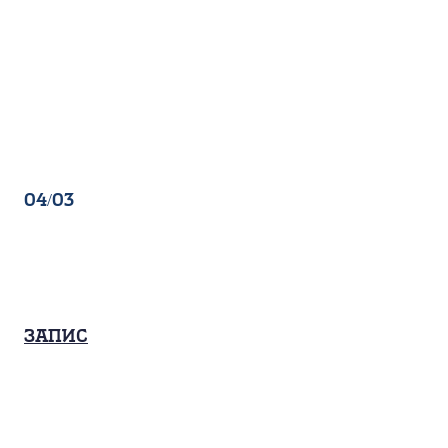
04/03
Запис