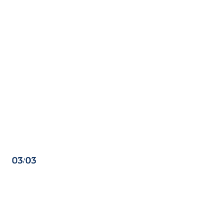
03/03