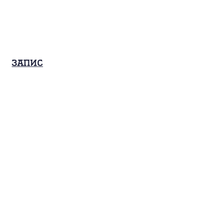
Запис