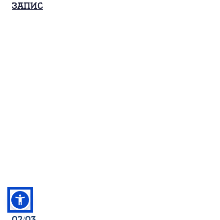
Запис
02/03