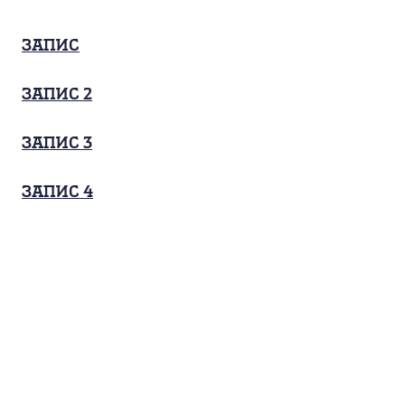
Запис
запис 2
запис 3
запис 4