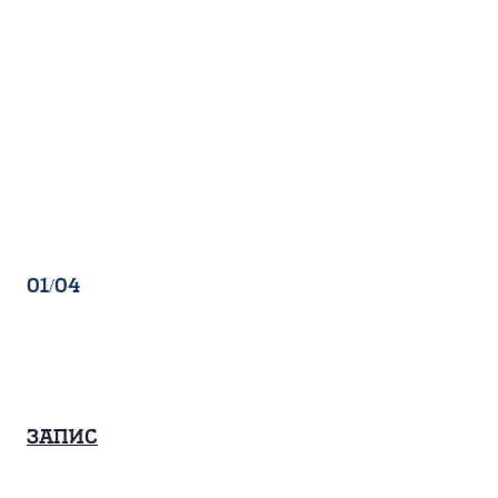
01/04
Запис