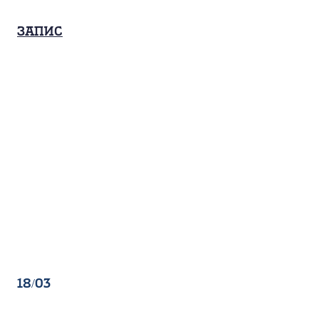
Запис
18/03