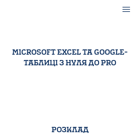
microsoft excel та google-
таблиці з нуля до pro
розклад