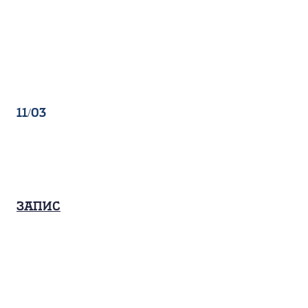
11/03
Запис