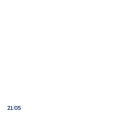
21/05