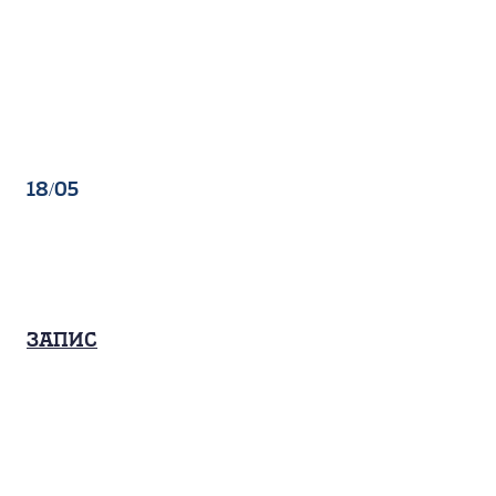
18/05
Запис