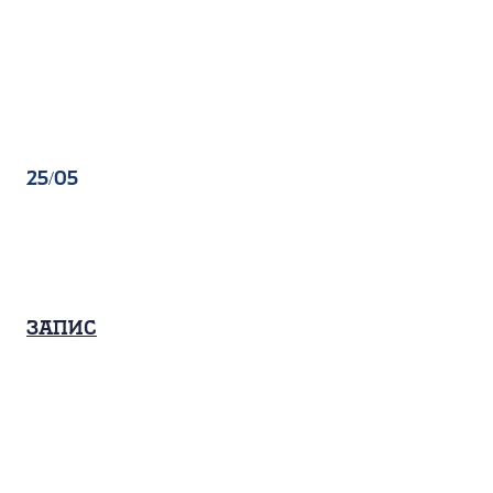
25/05
Запис