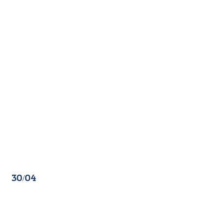
30/04