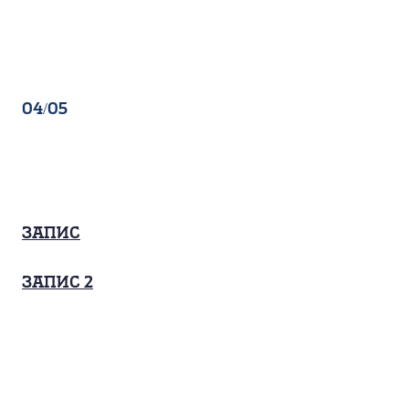
04/05
Запис
ЗАПИС 2