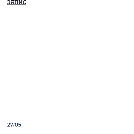
Запис
27/05