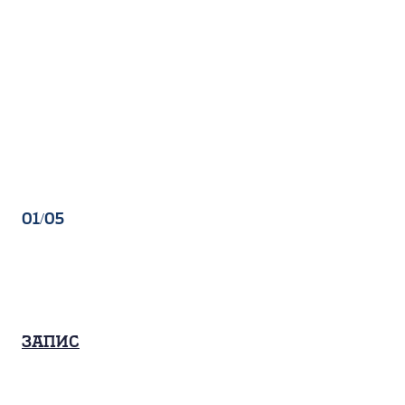
01/05
Запис