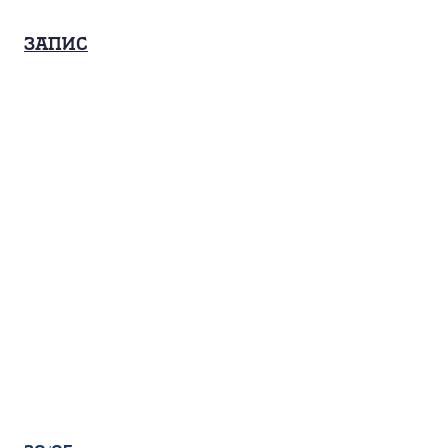
Запис