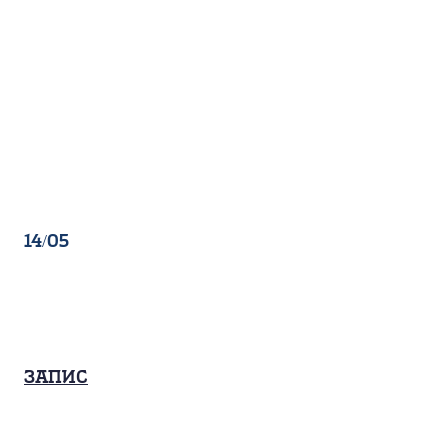
14/05
Запис