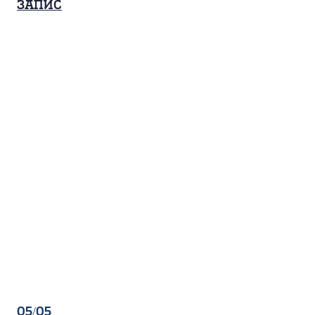
Запис
05/05