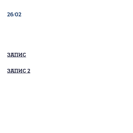
26/02
Запис
запис 2