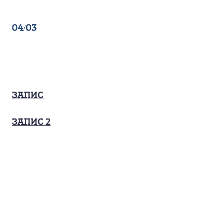
04/03
Запис
запис 2