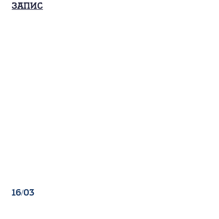
Запис
16/03