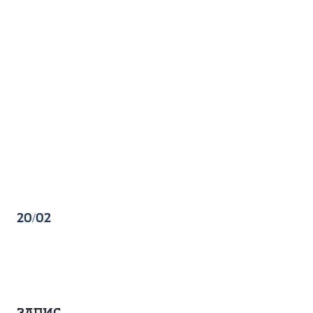
20/02
Запис