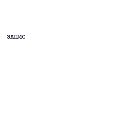
Запис