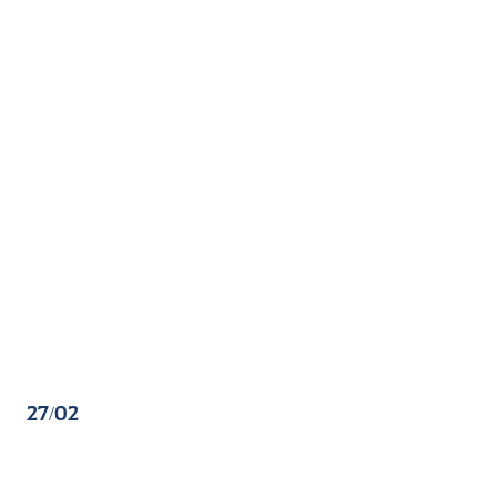
27/02