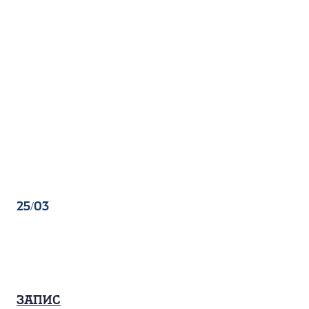
25/03
Запис