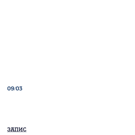
09/03
Запис