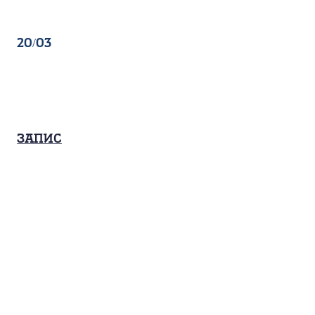
20/03
Запис