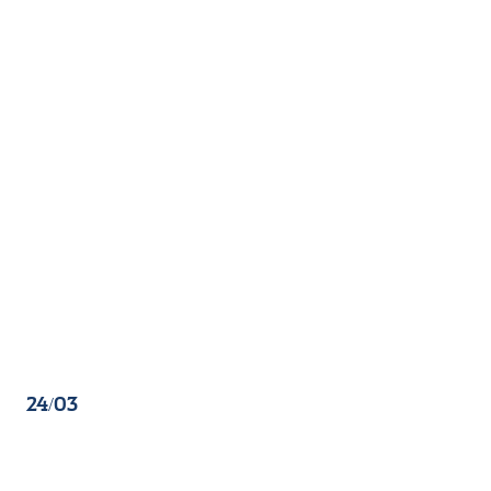
24/03