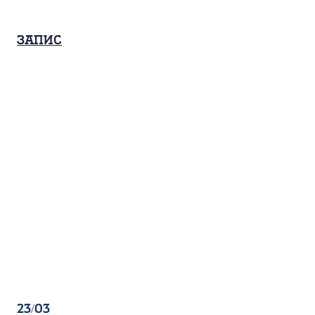
Запис
23/03