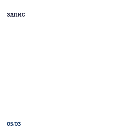
Запис
05/03