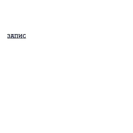
Запис