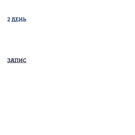
2 день
Запис