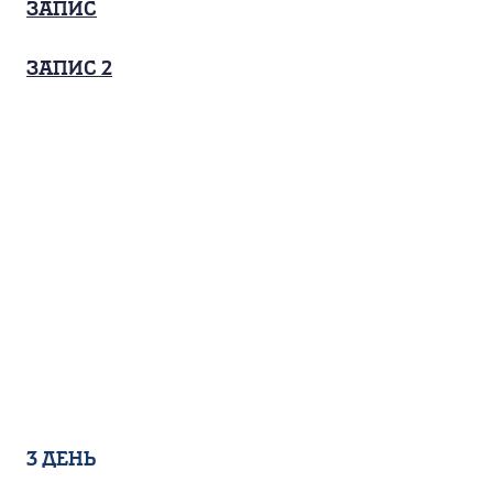
Запис
запис 2
3 день