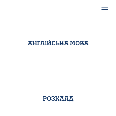
англійська мова
розклад