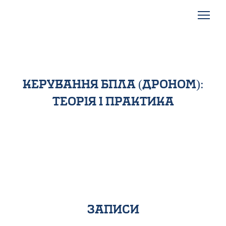
керування бпла (дроном):
теорія і практика
записи