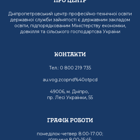
Про Центр
Дніпропетровський центр професійно-технічної освіти
державної служби зайнятості є державним закладом
освіти, підпорядкованим Міністерству економіки,
довкілля та сільського господартсва України
Контакти
Тел.: 0 800 219 735
au.vog.zcopnd%40otpcd
49006, м. Дніпро,
пр. Лесі Українки, 55
графік роботи
понеділок-четвер 8:00-17:00;
п'ятниця 8:00-15:45;