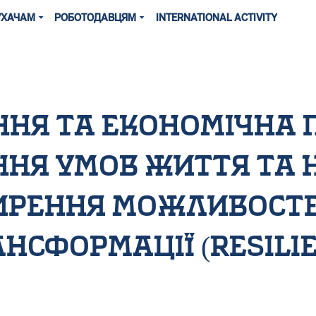
УХАЧАМ
РОБОТОДАВЦЯМ
INTERNATIONAL ACTIVITY
ння та економічна 
ння умов життя та 
рення можливосте
нсформації (resili