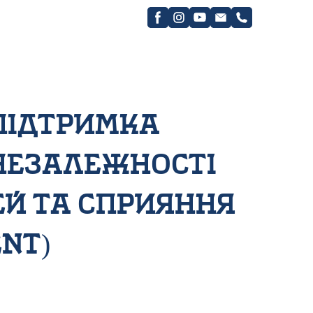
підтримка
незалежності
й та сприяння
ent)