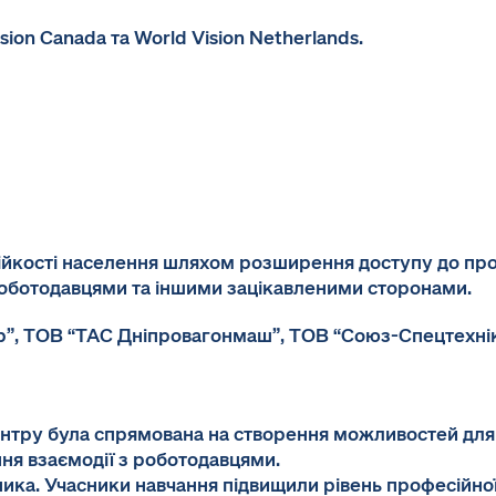
ion Canada та World Vision Netherlands.
йкості населення шляхом розширення доступу до профе
 роботодавцями та іншими зацікавленими сторонами.
”, ТОВ “ТАС Дніпровагонмаш”, ТОВ “Союз-Спецтехніка
Центру була спрямована на створення можливостей для
ня взаємодії з роботодавцями.
ика. Учасники навчання підвищили рівень професійно