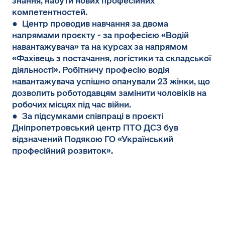
знання, набути нових професійних
компетентностей.
● Центр проводив навчання за двома
напрямами проєкту - за професією «Водій
навантажувача» та на курсах за напрямом
«Фахівець з постачання, логістики та складської
діяльності». Робітничу професію водія
навантажувача успішно опанували 23 жінки, що
дозволить роботодавцям замінити чоловіків на
робочих місцях під час війни.
● За підсумками співпраці в проєкті
Дніпропетровський центр ПТО ДСЗ був
відзначений Подякою ГО «Український
професійний розвиток».