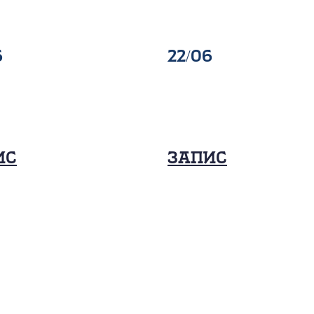
6
22/06
ис
Запис