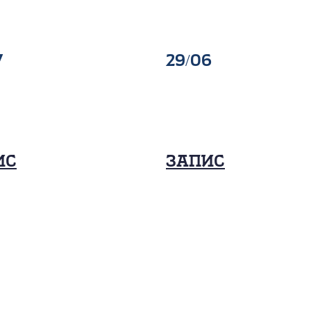
7
29/06
ис
Запис