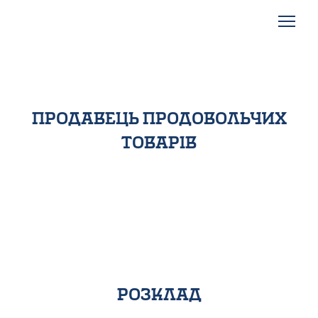
продавець продовольчих
товарів
розклад