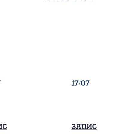
7
17/07
ис
Запис