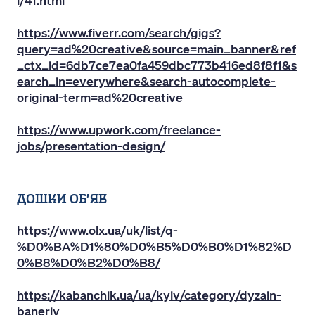
i/41.html
https://www.fiverr.com/search/gigs?
query=ad%20creative&source=main_banner&ref
_ctx_id=6db7ce7ea0fa459dbc773b416ed8f8f1&s
earch_in=everywhere&search-autocomplete-
original-term=ad%20creative
https://www.upwork.com/freelance-
jobs/presentation-design/
дошки об'яв
https://www.olx.ua/uk/list/q-
%D0%BA%D1%80%D0%B5%D0%B0%D1%82%D
0%B8%D0%B2%D0%B8/
https://kabanchik.ua/ua/kyiv/category/dyzain-
baneriv