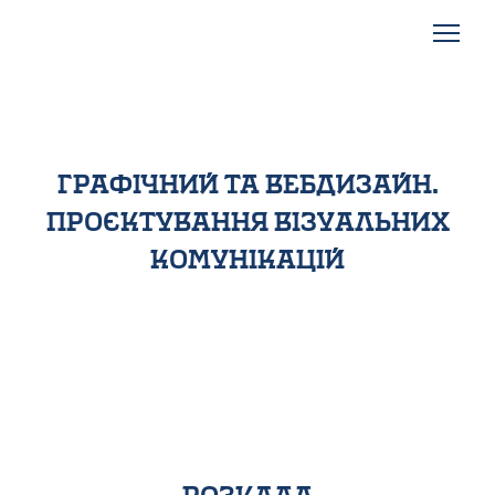
графічний та вебдизайн.
проєктування візуальних
комунікацій