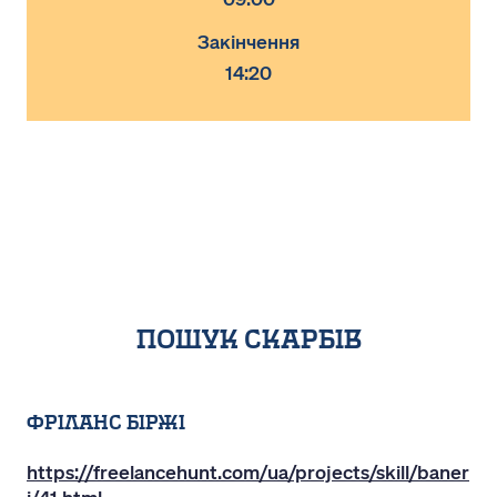
Закінчення
14:20
пошук скарбів
фріланс біржі
https://freelancehunt.com/ua/projects/skill/baner