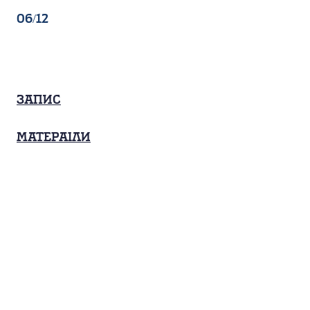
06/12
Запис
Матераіли