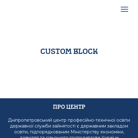
custom block
Про Центр
Дніпропетровський центр професійно-технічної освіти
державної служби зайнятості є державним закладом
освіти, підпорядкованим Міністерству економіки,
довкілля та сільського господартсва України